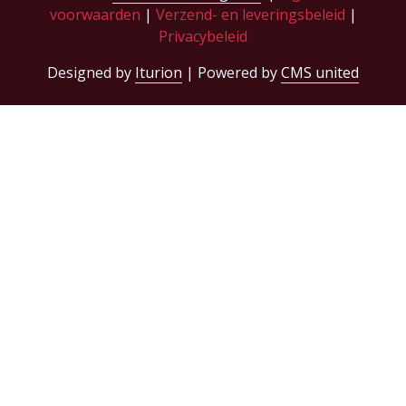
voorwaarden
|
Verzend- en leveringsbeleid
|
Privacybeleid
Designed by
Iturion
| Powered by
CMS united