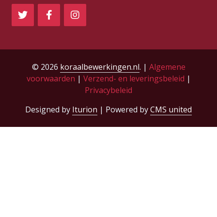
© 2026
koraalbewerkingen.nl
. |
Algemene
voorwaarden
|
Verzend- en leveringsbeleid
|
Privacybeleid
Designed by
Iturion
| Powered by
CMS united