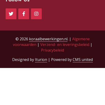
© 2026
koraalbewerkingen.nl
. |
Algemene
voorwaarden
|
Verzend- en leveringsbeleid
|
Privacybeleid
Designed by
Iturion
| Powered by
CMS united