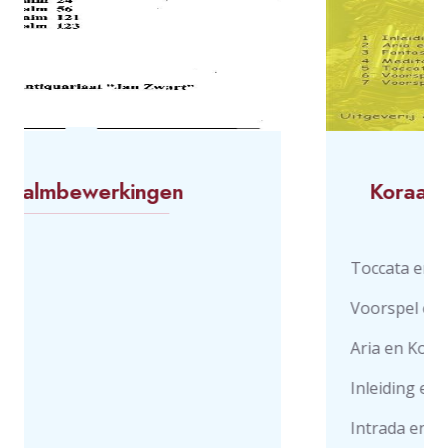
en
Koraalbewerkingen voor
Deel 13
Toccata en Koraal "U zij de Glorie"
Voorspel en Koraal Psalm 139
Aria en Koraal "Mijn Herder is de 
Inleiding en koraal "van U wil ik z
Intrada en Koraal "Alle roem is uit