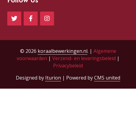
Follow Us
© 2026
koraalbewerkingen.nl
. |
Algemene
voorwaarden
|
Verzend- en leveringsbeleid
|
Privacybeleid
Designed by
Iturion
| Powered by
CMS united