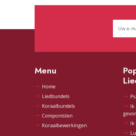
Menu
Pop
Li
Home
Liedbundels
Ps
Koraalbundels
Ik
gevo
Componisten
Ik
Koraalbewerkingen
Lu