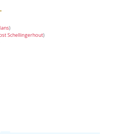
Mans
)
ost Schellingerhout
)
)