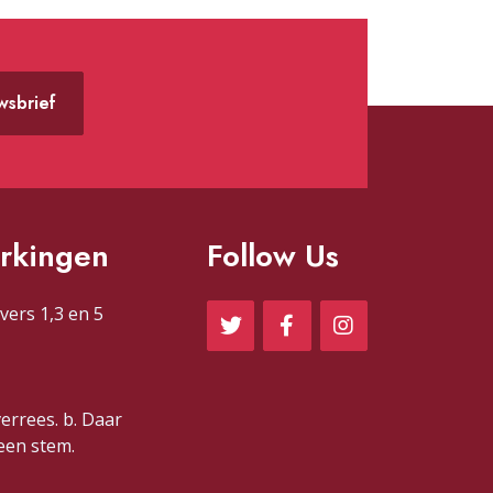
uwsbrief
rkingen
Follow Us
vers 1,3 en 5
verrees. b. Daar
 een stem.