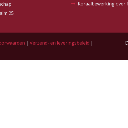
Koraalbewerking over 
schap
alm 25
oorwaarden
|
Verzend- en leveringsbeleid
|
D