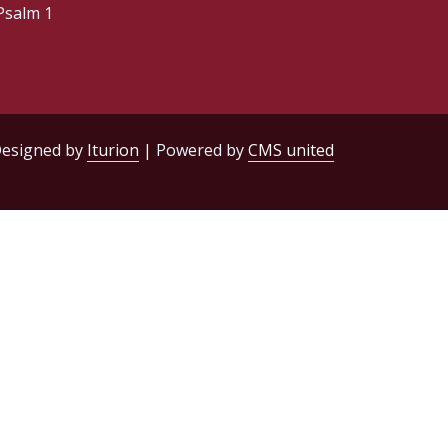
Psalm 1
esigned by
Iturion
| Powered by
CMS united