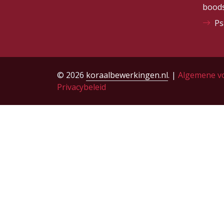
bood
Ps
© 2026
koraalbewerkingen.nl
. |
Algemene v
Privacybeleid